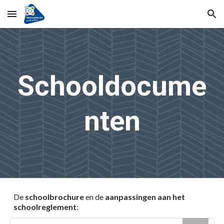
Skip to main content
Skip to navigation
Schooldocume
nten
D
e
schoolbrochure
en de
aanpassingen aan het
schoolreglement
: